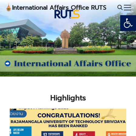
Skip
International Affairs Office RUTS
to
Open
Search
content
for:
Highlights
หน่วยงาน