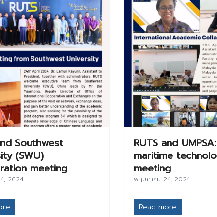
nd Southwest
RUTS and UMPSA:p
sity (SWU)
maritime technol
oration meeting
meeting
4, 2024
พฤษภาคม 24, 2024
ore
Read more