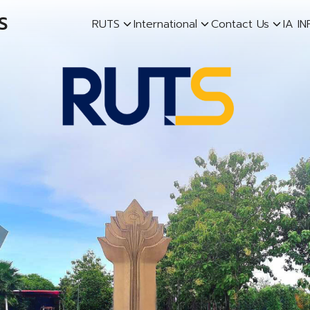
S
RUTS
International
Contact Us
IA I
earch
r: