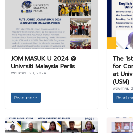
JOM MASUK U 2024 @
The 1st
Univrsiti Malaysia Perlis
for Co
at Univ
พฤษภาคม 28, 2024
(USM)
พฤษภาคม 2
Read more
Read m