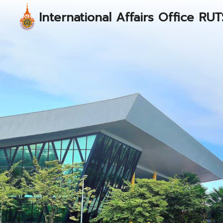
Skip
International Affairs Office RUT
to
content
S
fo