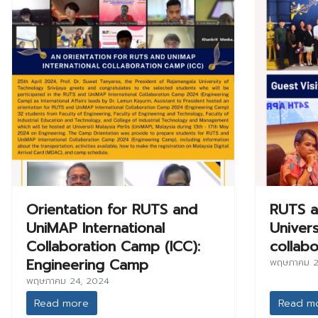
Orientation for RUTS and
RUTS a
UniMAP International
Univer
Collaboration Camp (ICC):
collab
Engineering Camp
พฤษภาคม 2
พฤษภาคม 24, 2024
Read more
Read m