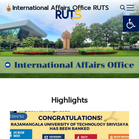
Skip
International Affairs Office RUTS
to
Open
Search
content
for:
Highlights
หน่วยงาน