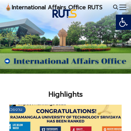
Skip
International Affairs Office RUTS
to
Open
Search
content
for:
Highlights
หน่วยงาน