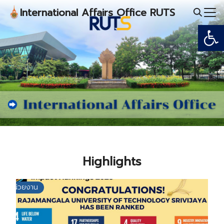
Skip
International Affairs Office RUTS
to
Open
Search
content
for:
Highlights
หน่วยงาน