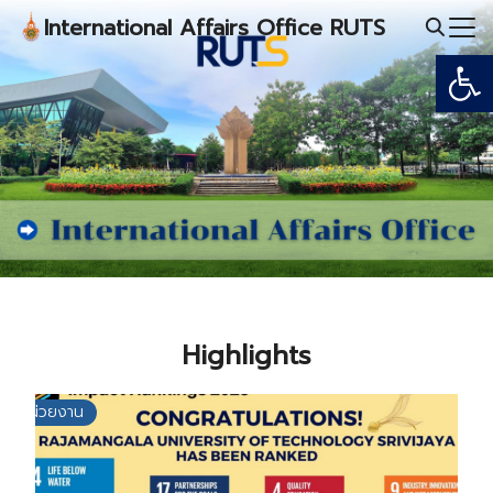
Skip
International Affairs Office RUTS
to
Open
Search
content
for:
Highlights
หน่วยงาน